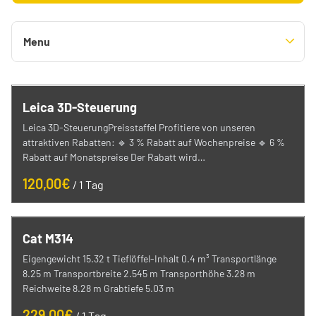
Bis 1,8t Minibagger
Menu
1,8t - 3t Minibagger
5t - 6t Minibagger
Kategorien
Raupenbagger (> 11to)
Leica 3D-Steuerung
Alle
Leica 3D-SteuerungPreisstaffel Profitiere von unseren
Mobilbagger
0,7m³ - 1m³ Radlader
Abbruchmeißel
Bagger
attraktiven Rabatten: 🔹 3 % Rabatt auf Wochenpreise 🔹 6 %
Radlader 3,5t - 30t
Abbruch- und Sortiergreifer
Rabatt auf Monatspreise Der Rabatt wird…
Radlader
Löffel
Walzenzug
/
Anbauverdichter
Raupen
Abbruchzange
Teleskoplader
Cat M314
Anbaugeräte Forst
Arbeitsbühnen
Eigengewicht 15.32 t Tieflöffel-Inhalt 0.4 m³ Transportlänge
Sonstige Anbaugeräte
Stampfer
8.25 m Transportbreite 2.545 m Transporthöhe 3.28 m
Anbaugeräte & Zubehör
Reichweite 8.28 m Grabtiefe 5.03 m
Rüttelplatten
Speichersysteme
Verdichtungstechnik
/