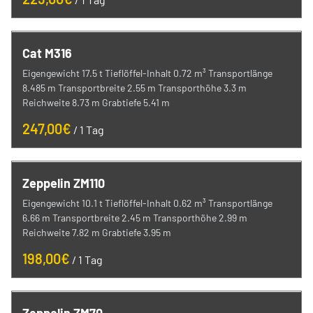
Stromerzeuger
Energieinfrastruktur
Raupen- und Mobildumper
Cat M316
Baugeräte
Eigengewicht 17.5 t Tieflöffel-Inhalt 0.72 m³ Transportlänge
Baustelleneinrichtung / Straßensperren
8.485 m Transportbreite 2.55 m Transporthöhe 3.3 m
Reichweite 8.73 m Grabtiefe 5.41 m
Kaufen
/
Zeppelin ZM110
Eigengewicht 10.1 t Tieflöffel-Inhalt 0.62 m³ Transportlänge
6.66 m Transportbreite 2.45 m Transporthöhe 2.99 m
Reichweite 7.82 m Grabtiefe 3.95 m
/